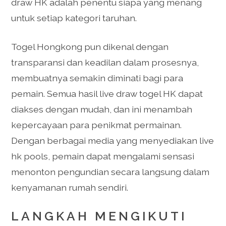
draw HK adalah penentu siapa yang menang
untuk setiap kategori taruhan.
Togel Hongkong pun dikenal dengan
transparansi dan keadilan dalam prosesnya,
membuatnya semakin diminati bagi para
pemain. Semua hasil live draw togel HK dapat
diakses dengan mudah, dan ini menambah
kepercayaan para penikmat permainan.
Dengan berbagai media yang menyediakan live
hk pools, pemain dapat mengalami sensasi
menonton pengundian secara langsung dalam
kenyamanan rumah sendiri.
LANGKAH MENGIKUTI