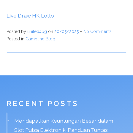
Live Draw HK Lotto
Posted by
united4bg
on
20/05/2025
–
No Comments
Posted in
Gambling Blog
RECENT POSTS
Mendapatkan Keuntungan Besar dalam
Slot Pulsa Elektronik: Panduan Tuntas