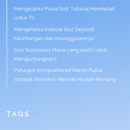
Mengetahui Pulsa Slot: Tutorial Mendetail
untuk Tri
Mengetahui Indosat Slot Deposit:
Keuntungan dan Keunggulannya
Slot Telkomsel: Mana yang lebih Lebih
Menguntungkan?
Petunjuk Komprehensif Mesin Pulsa
Indosat Ooredoo: Metode Mudah Menang
TAGS