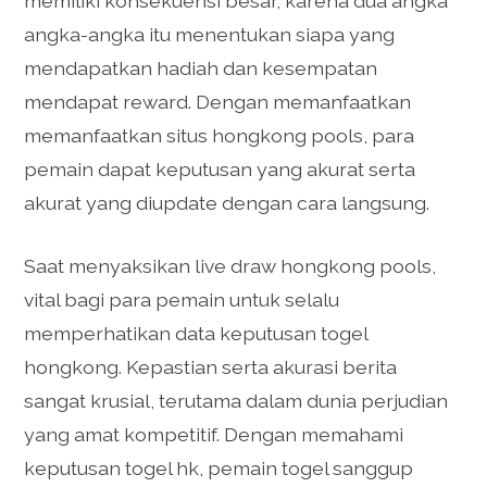
memiliki konsekuensi besar, karena dua angka
angka-angka itu menentukan siapa yang
mendapatkan hadiah dan kesempatan
mendapat reward. Dengan memanfaatkan
memanfaatkan situs hongkong pools, para
pemain dapat keputusan yang akurat serta
akurat yang diupdate dengan cara langsung.
Saat menyaksikan live draw hongkong pools,
vital bagi para pemain untuk selalu
memperhatikan data keputusan togel
hongkong. Kepastian serta akurasi berita
sangat krusial, terutama dalam dunia perjudian
yang amat kompetitif. Dengan memahami
keputusan togel hk, pemain togel sanggup