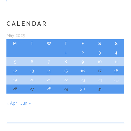
CALENDAR
May 2025
M
T
W
T
F
S
S
1
2
3
4
5
6
7
8
9
10
11
12
13
14
15
16
17
18
19
20
21
22
23
24
25
26
27
28
29
30
31
« Apr
Jun »