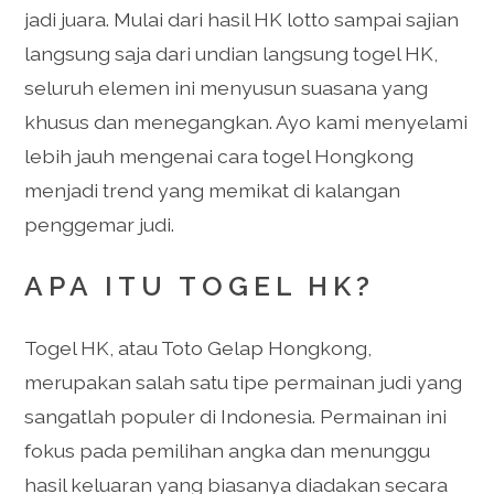
jadi juara. Mulai dari hasil HK lotto sampai sajian
langsung saja dari undian langsung togel HK,
seluruh elemen ini menyusun suasana yang
khusus dan menegangkan. Ayo kami menyelami
lebih jauh mengenai cara togel Hongkong
menjadi trend yang memikat di kalangan
penggemar judi.
APA ITU TOGEL HK?
Togel HK, atau Toto Gelap Hongkong,
merupakan salah satu tipe permainan judi yang
sangatlah populer di Indonesia. Permainan ini
fokus pada pemilihan angka dan menunggu
hasil keluaran yang biasanya diadakan secara