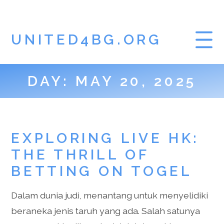
UNITED4BG.ORG
DAY:
MAY 20, 2025
HOME
GAMBLING BLOG
EXPLORING LIVE HK:
THE THRILL OF
BETTING ON TOGEL
Dalam dunia judi, menantang untuk menyelidiki
beraneka jenis taruh yang ada. Salah satunya