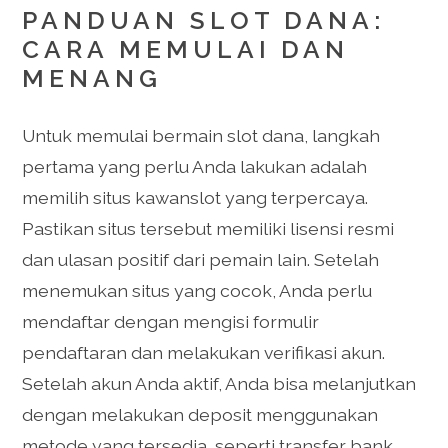
PANDUAN SLOT DANA:
CARA MEMULAI DAN
MENANG
Untuk memulai bermain slot dana, langkah
pertama yang perlu Anda lakukan adalah
memilih situs kawanslot yang terpercaya.
Pastikan situs tersebut memiliki lisensi resmi
dan ulasan positif dari pemain lain. Setelah
menemukan situs yang cocok, Anda perlu
mendaftar dengan mengisi formulir
pendaftaran dan melakukan verifikasi akun.
Setelah akun Anda aktif, Anda bisa melanjutkan
dengan melakukan deposit menggunakan
metode yang tersedia, seperti transfer bank