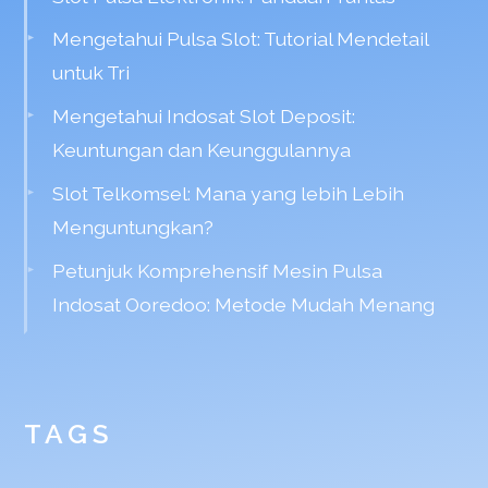
Mengetahui Pulsa Slot: Tutorial Mendetail
untuk Tri
Mengetahui Indosat Slot Deposit:
Keuntungan dan Keunggulannya
Slot Telkomsel: Mana yang lebih Lebih
Menguntungkan?
Petunjuk Komprehensif Mesin Pulsa
Indosat Ooredoo: Metode Mudah Menang
TAGS