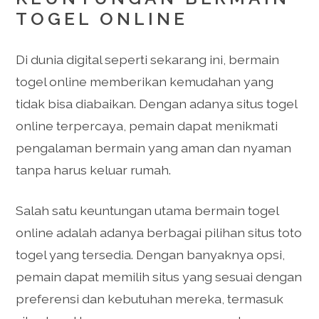
TOGEL ONLINE
Di dunia digital seperti sekarang ini, bermain
togel online memberikan kemudahan yang
tidak bisa diabaikan. Dengan adanya situs togel
online terpercaya, pemain dapat menikmati
pengalaman bermain yang aman dan nyaman
tanpa harus keluar rumah.
Salah satu keuntungan utama bermain togel
online adalah adanya berbagai pilihan situs toto
togel yang tersedia. Dengan banyaknya opsi,
pemain dapat memilih situs yang sesuai dengan
preferensi dan kebutuhan mereka, termasuk