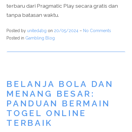
terbaru dari Pragmatic Play secara gratis dan
tanpa batasan waktu.
Posted by
united4bg
on
20/05/2024
–
No Comments
Posted in
Gambling Blog
BELANJA BOLA DAN
MENANG BESAR:
PANDUAN BERMAIN
TOGEL ONLINE
TERBAIK